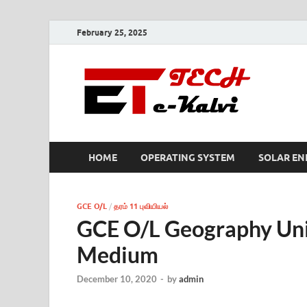
February 25, 2025
e-K
HOME
OPERATING SYSTEM
SOLAR EN
GCE O/L
/
தரம் 11 புவியியல்
GCE O/L Geography Uni
Medium
December 10, 2020
-
by
admin