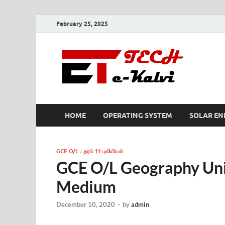
February 25, 2025
e-K
HOME
OPERATING SYSTEM
SOLAR EN
GCE O/L
/
தரம் 11 புவியியல்
GCE O/L Geography Uni
Medium
December 10, 2020
-
by
admin